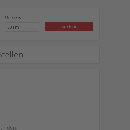
Umkreis
50 km
Stellen
efunden.