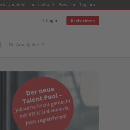
eck-akademie
beck-aktuell
Bewerber Tag Jura
Login
Registrieren
Für Arbeitgeber