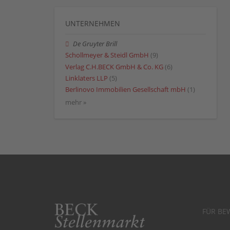
UNTERNEHMEN
De Gruyter Brill
Schollmeyer & Steidl GmbH
(9)
Verlag C.H.BECK GmbH & Co. KG
(6)
Linklaters LLP
(5)
Berlinovo Immobilien Gesellschaft mbH
(1)
mehr »
FÜR BE