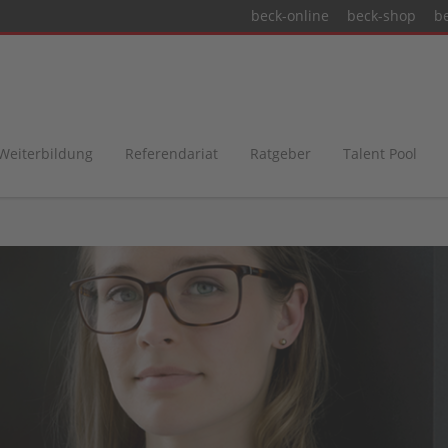
beck-online
beck-shop
b
 Weiterbildung
Referendariat
Ratgeber
Talent Pool