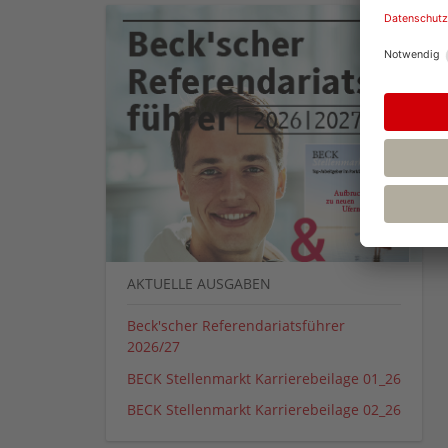
AKTUELLE AUSGABEN
Beck'scher Referendariatsführer
2026/27
BECK Stellenmarkt Karrierebeilage 01_26
BECK Stellenmarkt Karrierebeilage 02_26