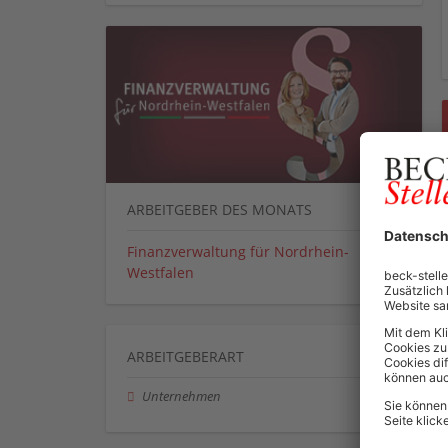
ARBEITGEBER DES MONATS
Finanzverwaltung für Nordrhein-
Westfalen
ARBEITGEBERART
Unternehmen