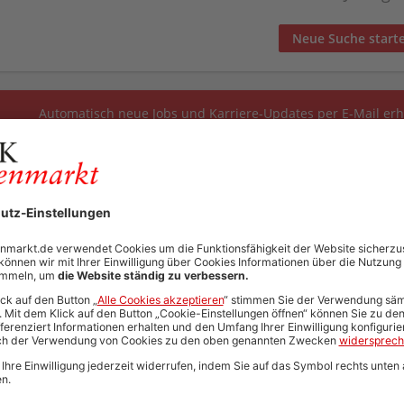
Neue Suche start
Automatisch neue Jobs und Karriere-Updates per E-Mail erh