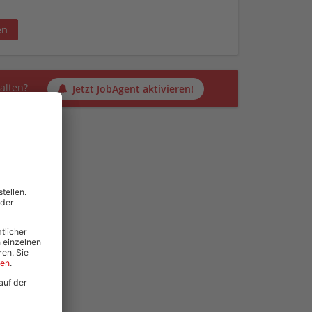
en
alten?
Jetzt JobAgent aktivieren!