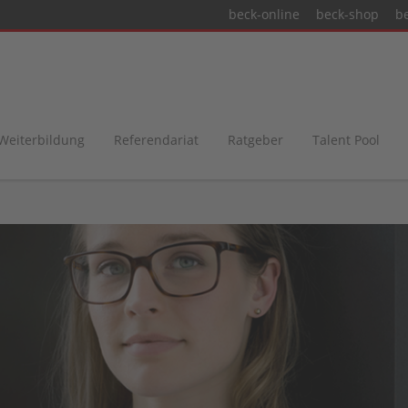
beck-online
beck-shop
b
 Weiterbildung
Referendariat
Ratgeber
Talent Pool