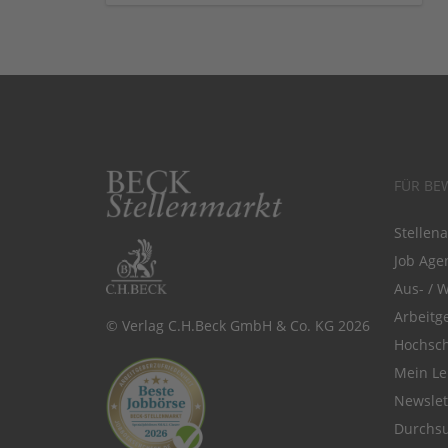
FÜR BE
Stellen
Job Agen
Aus- / 
Arbeitg
© Verlag C.H.Beck GmbH & Co. KG 2026
Hochsch
Mein Le
Newsle
Durchsu