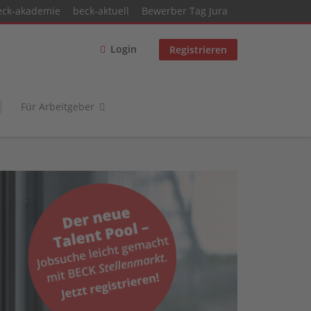
eck-akademie
beck-aktuell
Bewerber Tag Jura
Login
Registrieren
Für Arbeitgeber