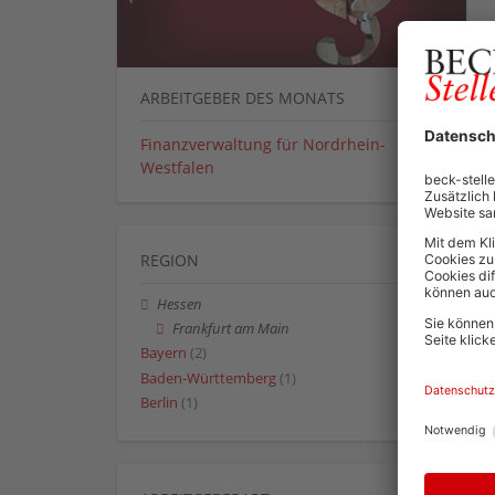
ARBEITGEBER DES MONATS
Finanzverwaltung für Nordrhein-
Westfalen
REGION
Hessen
Frankfurt am Main
Bayern
(2)
Baden-Württemberg
(1)
Berlin
(1)