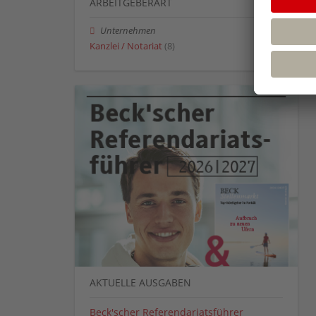
ARBEITGEBERART
Unternehmen
Kanzlei / Notariat
(8)
AKTUELLE AUSGABEN
Beck'scher Referendariatsführer