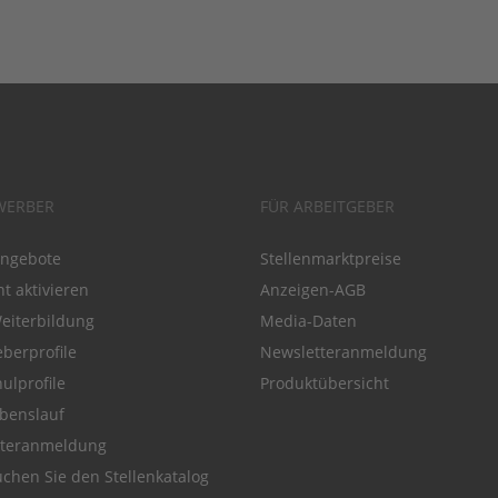
WERBER
FÜR ARBEITGEBER
angebote
Stellenmarktpreise
t aktivieren
Anzeigen-AGB
Weiterbildung
Media-Daten
eberprofile
Newsletteranmeldung
ulprofile
Produktübersicht
benslauf
tteranmeldung
chen Sie den Stellenkatalog