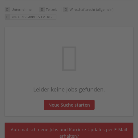
Unternehmen
Teilzeit
Wirtschaftsrecht (allgemein)
YNCORIS GmbH & Co. KG
Leider keine Jobs gefunden.
Neue Suche starten
Automatisch neue Jobs und Karriere-Updates per E-Mail
erhalten?