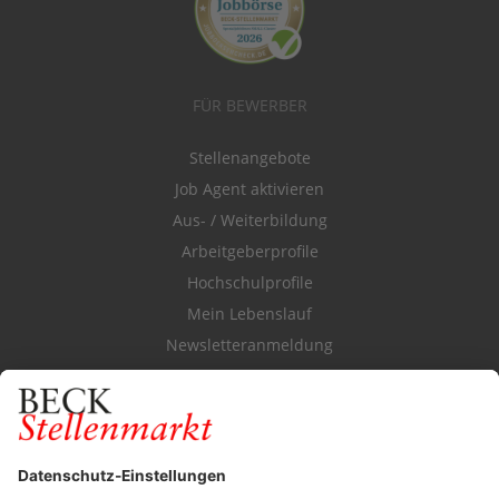
FÜR BEWERBER
Stellenangebote
Job Agent aktivieren
Aus- / Weiterbildung
Arbeitgeberprofile
Hochschulprofile
Mein Lebenslauf
Newsletteranmeldung
Durchsuchen Sie den Stellenkatalog
FÜR ARBEITGEBER
Stellenmarktpreise