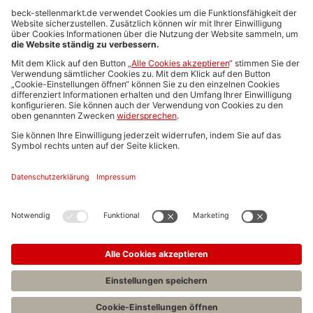
Anzeigen-AGB
Media-Daten
Newsletteranmeldung
Produktübersicht
ALLGEMEIN
FAQs
Impressum
Datenschutz
Nutzungsbedingungen
Stellenangebote C.H.BECK
C.H.BECK Literatur-Sachbuch-Wissenschaft