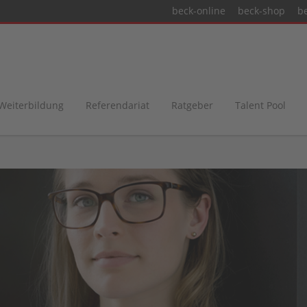
beck-online
beck-shop
b
 Weiterbildung
Referendariat
Ratgeber
Talent Pool