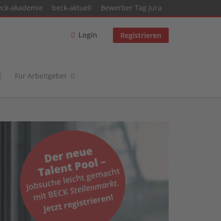
eck-akademie
beck-aktuell
Bewerber Tag Jura
Login
Registrieren
Für Arbeitgeber