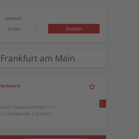
Umkreis
50 km
n Frankfurt am Main
/w/divers)
echt | Gesellschaftsrecht | IT-
 | Vertragsrecht | Zivilrecht