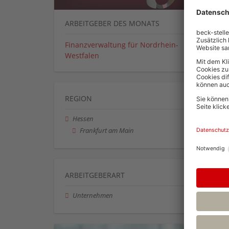
ARBEITGEBER DES MONATS
Finanzverwaltung für Nordrhein-
Westfalen
REGION
Hessen
Frankfurt am Main
ARBEITGEBERART
Unternehmen