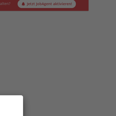
alten?
Jetzt JobAgent aktivieren!