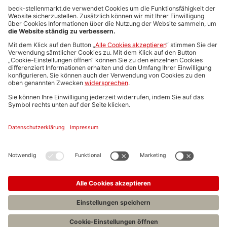
Anzeigen-AGB
Media-Daten
Newsletteranmeldung
Produktübersicht
ALLGEMEIN
FAQs
Impressum
Datenschutz
Nutzungsbedingungen
Stellenangebote C.H.BECK
C.H.BECK Literatur-Sachbuch-Wissenschaft