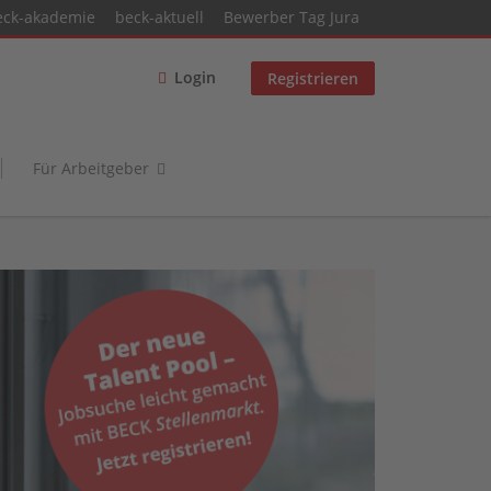
eck-akademie
beck-aktuell
Bewerber Tag Jura
Login
Registrieren
Für Arbeitgeber