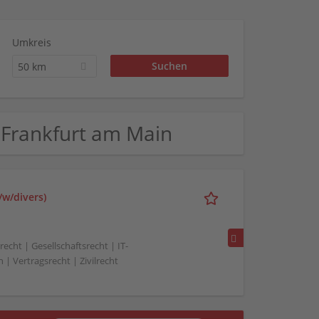
Umkreis
50 km
n Frankfurt am Main
/w/divers)
echt | Gesellschaftsrecht | IT-
 | Vertragsrecht | Zivilrecht