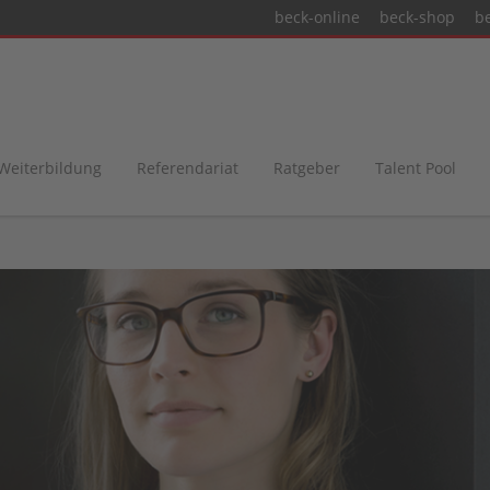
beck-online
beck-shop
b
 Weiterbildung
Referendariat
Ratgeber
Talent Pool