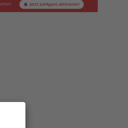
alten?
Jetzt JobAgent aktivieren!