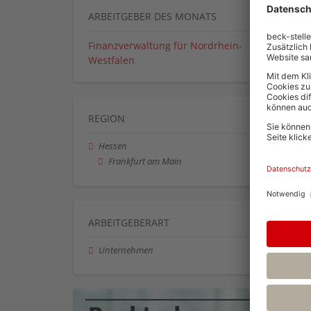
ARBEITGEBER DES MONATS
Finanzverwaltung für Nordrhein-
Westfalen
REGION
Hessen
Frankfurt am Main
ARBEITGEBERART
Unternehmen