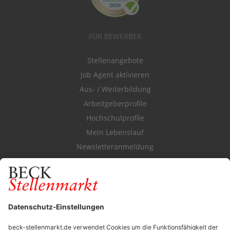
FÜR BEWERBER
Stellenangebote
Job Agent aktivieren
Aus- / Weiterbildung
Arbeitgeberprofile
Hochschulprofile
Mein Lebenslauf
Newsletteranmeldung
Durchsuchen Sie den Stellenkatalog
FÜR ARBEITGEBER
Stellenmarktpreise
Anzeigen-AGB