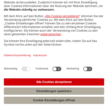
Media-Daten
Newsletteranmeldung
Produktübersicht
ALLGEMEIN
FAQs
Impressum
Datenschutz
Nutzungsbedingungen
Stellenangebote C.H.BECK
C.H.BECK Literatur-Sachbuch-Wissenschaft
Entwickelt durch
Jobiqo