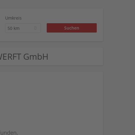
Umkreis
50 km
 WERFT GmbH
efunden.