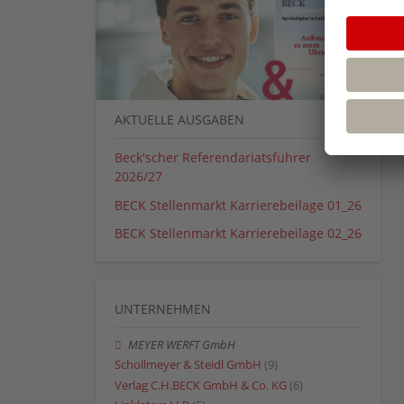
AKTUELLE AUSGABEN
Beck'scher Referendariatsführer
2026/27
BECK Stellenmarkt Karrierebeilage 01_26
BECK Stellenmarkt Karrierebeilage 02_26
UNTERNEHMEN
MEYER WERFT GmbH
Schollmeyer & Steidl GmbH
(9)
Verlag C.H.BECK GmbH & Co. KG
(6)