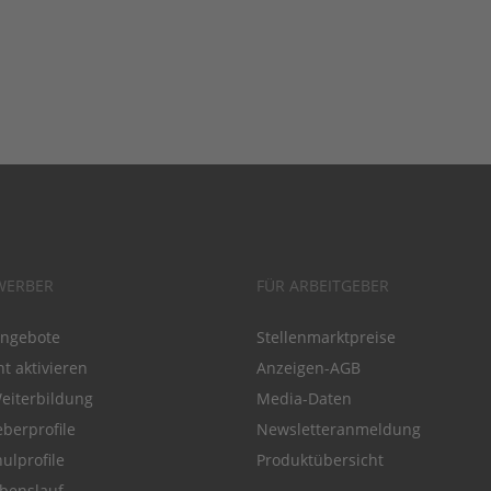
WERBER
FÜR ARBEITGEBER
angebote
Stellenmarktpreise
t aktivieren
Anzeigen-AGB
Weiterbildung
Media-Daten
eberprofile
Newsletteranmeldung
ulprofile
Produktübersicht
benslauf