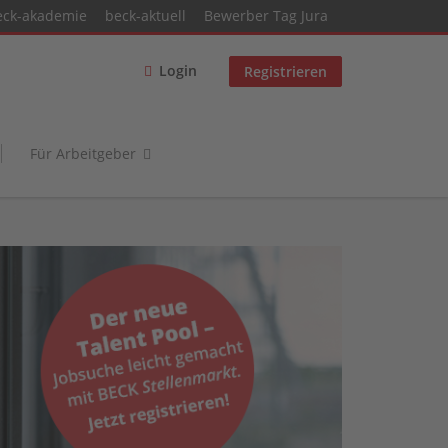
eck-akademie
beck-aktuell
Bewerber Tag Jura
Login
Registrieren
Für Arbeitgeber