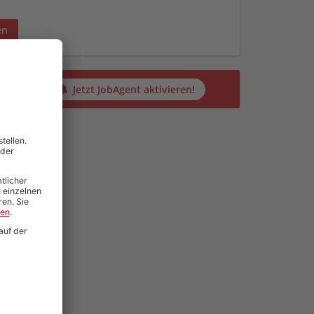
en
alten?
Jetzt JobAgent aktivieren!