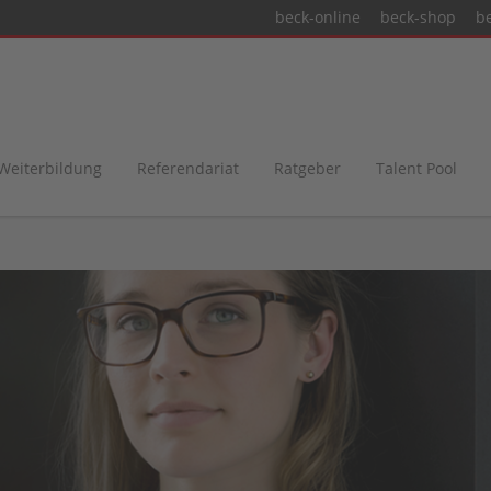
beck-online
beck-shop
b
 Weiterbildung
Referendariat
Ratgeber
Talent Pool