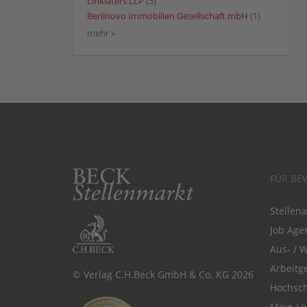
Linklaters LLP
(5)
Berlinovo Immobilien Gesellschaft mbH
(1)
mehr »
FÜR BE
Stellen
Job Agen
Aus- / 
Arbeitg
© Verlag C.H.Beck GmbH & Co. KG 2026
Hochsch
Mein Le