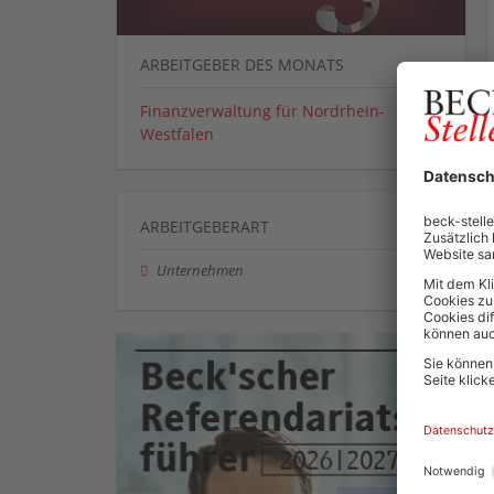
ARBEITGEBER DES MONATS
Finanzverwaltung für Nordrhein-
Westfalen
ARBEITGEBERART
Unternehmen