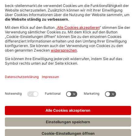
Anzeigen-AGB
Media-Daten
Newsletteranmeldung
Produktübersicht
ALLGEMEIN
FAQs
Impressum
Datenschutz
Nutzungsbedingungen
Stellenangebote C.H.BECK
C.H.BECK Literatur-Sachbuch-Wissenschaft