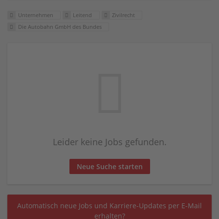
Unternehmen
Leitend
Zivilrecht
Die Autobahn GmbH des Bundes
Leider keine Jobs gefunden.
Neue Suche starten
Automatisch neue Jobs und Karriere-Updates per E-Mail
erhalten?