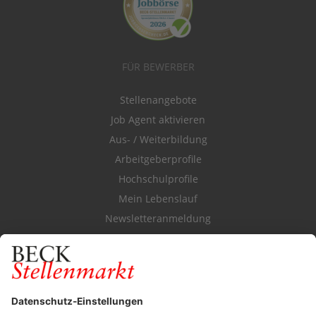
FÜR BEWERBER
Stellenangebote
Job Agent aktivieren
Aus- / Weiterbildung
Arbeitgeberprofile
Hochschulprofile
Mein Lebenslauf
Newsletteranmeldung
Durchsuchen Sie den Stellenkatalog
FÜR ARBEITGEBER
Stellenmarktpreise