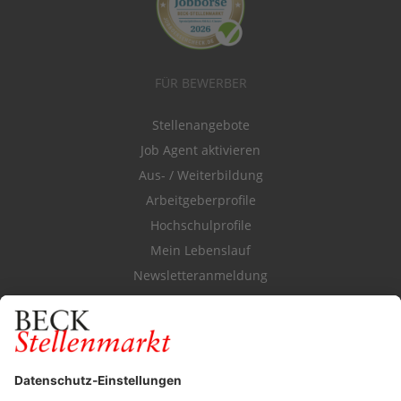
FÜR BEWERBER
Stellenangebote
Job Agent aktivieren
Aus- / Weiterbildung
Arbeitgeberprofile
Hochschulprofile
Mein Lebenslauf
Newsletteranmeldung
Durchsuchen Sie den Stellenkatalog
FÜR ARBEITGEBER
Stellenmarktpreise