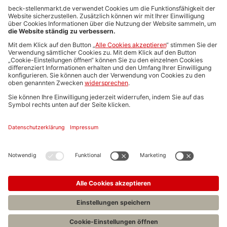
Anzeigen-AGB
Media-Daten
Newsletteranmeldung
Produktübersicht
ALLGEMEIN
FAQs
Impressum
Datenschutz
Nutzungsbedingungen
Stellenangebote C.H.BECK
C.H.BECK Literatur-Sachbuch-Wissenschaft