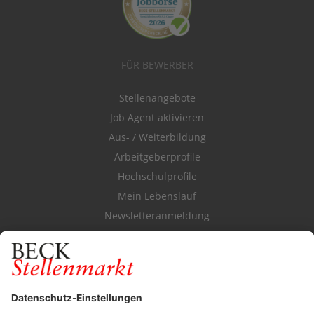
FÜR BEWERBER
Stellenangebote
Job Agent aktivieren
Aus- / Weiterbildung
Arbeitgeberprofile
Hochschulprofile
Mein Lebenslauf
Newsletteranmeldung
Durchsuchen Sie den Stellenkatalog
FÜR ARBEITGEBER
Stellenmarktpreise