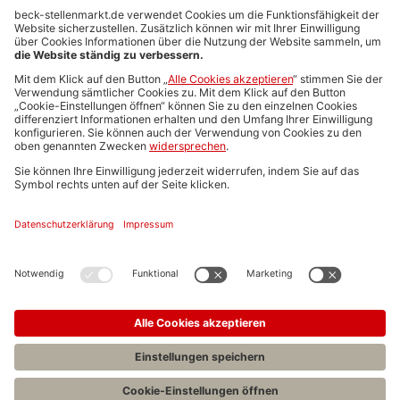
Anzeigen-AGB
Media-Daten
Newsletteranmeldung
Produktübersicht
ALLGEMEIN
FAQs
Impressum
Datenschutz
Nutzungsbedingungen
Stellenangebote C.H.BECK
C.H.BECK Literatur-Sachbuch-Wissenschaft