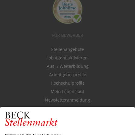
FÜR BEWERBER
Stellenangebote
Job Agent aktivieren
Aus- / Weiterbildung
Arbeitgeberprofile
Hochschulprofile
Mein Lebenslauf
Newsletteranmeldung
Durchsuchen Sie den Stellenkatalog
FÜR ARBEITGEBER