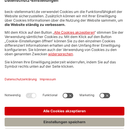
Stellenmarktpreise
Anzeigen-AGB
Media-Daten
Newsletteranmeldung
Produktübersicht
ALLGEMEIN
FAQs
Impressum
Datenschutz
Nutzungsbedingungen
Stellenangebote C.H.BECK
C.H.BECK Literatur-Sachbuch-Wissenschaft