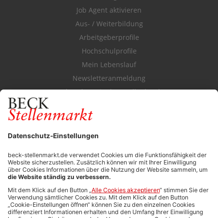
Job Agent aktivieren
Aus- / Weiterbildung
Arbeitgeberprofile
Hochschulprofile
Mein Lebenslauf
Newsletteranmeldung
Durchsuchen Sie den Stellenkatalog
FÜR ARBEITGEBER
Stellenmarktpreise
Anzeigen-AGB
Media-Daten
Newsletteranmeldung
Produktübersicht
ALLGEMEIN