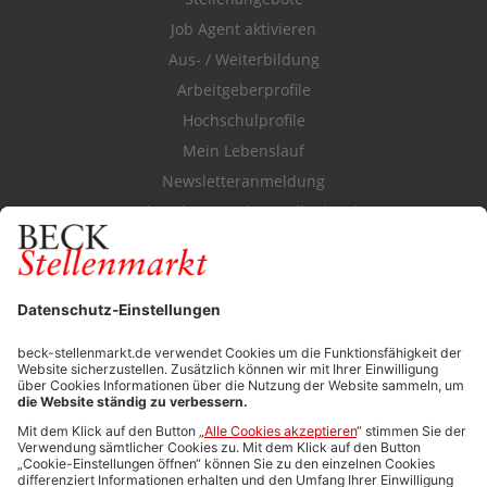
Job Agent aktivieren
Aus- / Weiterbildung
Arbeitgeberprofile
Hochschulprofile
Mein Lebenslauf
Newsletteranmeldung
Durchsuchen Sie den Stellenkatalog
FÜR ARBEITGEBER
Stellenmarktpreise
Anzeigen-AGB
Media-Daten
Newsletteranmeldung
Produktübersicht
ALLGEMEIN