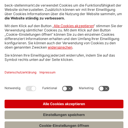
Anzeigen-AGB
Media-Daten
Newsletteranmeldung
Produktübersicht
ALLGEMEIN
FAQs
Impressum
Datenschutz
Nutzungsbedingungen
Stellenangebote C.H.BECK
C.H.BECK Literatur-Sachbuch-Wissenschaft