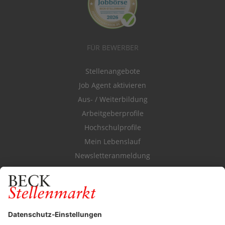
FÜR BEWERBER
Stellenangebote
Job Agent aktivieren
Aus- / Weiterbildung
Arbeitgeberprofile
Hochschulprofile
Mein Lebenslauf
Newsletteranmeldung
Durchsuchen Sie den Stellenkatalog
FÜR ARBEITGEBER
Stellenmarktpreise