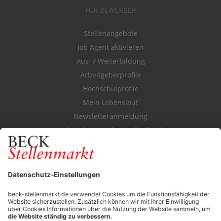
FÜR BEWERBER
Stellenangebote
Job Agent aktivieren
Aus- / Weiterbildung
Arbeitgeberprofile
Hochschulprofile
Mein Lebenslauf
Newsletteranmeldung
Durchsuchen Sie den Stellenkatalog
FÜR ARBEITGEBER
Stellenmarktpreise
Anzeigen-AGB
Media-Daten
Newsletteranmeldung