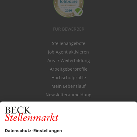
FÜR BEWERBER
Stellenangebote
Job Agent aktivieren
Aus- / Weiterbildung
Arbeitgeberprofile
Hochschulprofile
Mein Lebenslauf
Newsletteranmeldung
Durchsuchen Sie den Stellenkatalog
FÜR ARBEITGEBER
Stellenmarktpreise