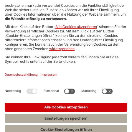
Anzeigen-AGB
Media-Daten
Newsletteranmeldung
Produktübersicht
ALLGEMEIN
FAQs
Impressum
Datenschutz
Nutzungsbedingungen
Stellenangebote C.H.BECK
C.H.BECK Literatur-Sachbuch-Wissenschaft