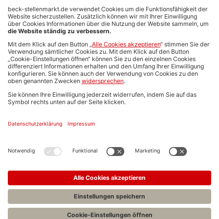
Anzeigen-AGB
Media-Daten
Newsletteranmeldung
Produktübersicht
ALLGEMEIN
FAQs
Impressum
Datenschutz
Nutzungsbedingungen
Stellenangebote C.H.BECK
C.H.BECK Literatur-Sachbuch-Wissenschaft