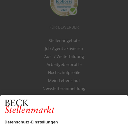
FÜR BEWERBER
Stellenangebote
Job Agent aktivieren
Aus- / Weiterbildung
Arbeitgeberprofile
Hochschulprofile
Mein Lebenslauf
Newsletteranmeldung
Durchsuchen Sie den Stellenkatalog
FÜR ARBEITGEBER
Stellenmarktpreise