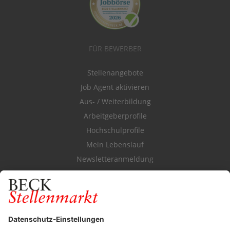
FÜR BEWERBER
Stellenangebote
Job Agent aktivieren
Aus- / Weiterbildung
Arbeitgeberprofile
Hochschulprofile
Mein Lebenslauf
Newsletteranmeldung
Durchsuchen Sie den Stellenkatalog
FÜR ARBEITGEBER
Stellenmarktpreise