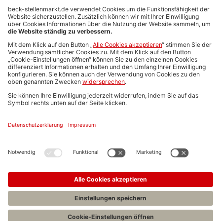
Anzeigen-AGB
Media-Daten
Newsletteranmeldung
Produktübersicht
ALLGEMEIN
FAQs
Impressum
Datenschutz
Nutzungsbedingungen
Stellenangebote C.H.BECK
C.H.BECK Literatur-Sachbuch-Wissenschaft