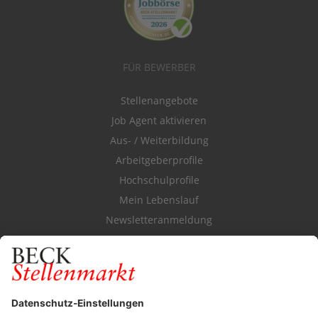
FÜR BEWERBER
Stellenangebote
Job Agent aktivieren
Aus- / Weiterbildung
Arbeitgeberprofile
Hochschulprofile
Mein Lebenslauf
Newsletteranmeldung
Durchsuchen Sie den Stellenkatalog
FÜR ARBEITGEBER
Stellenmarktpreise