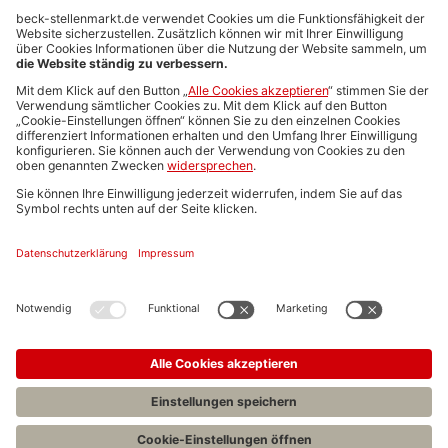
Anzeigen-AGB
Media-Daten
Newsletteranmeldung
Produktübersicht
ALLGEMEIN
FAQs
Impressum
Datenschutz
Nutzungsbedingungen
Stellenangebote C.H.BECK
C.H.BECK Literatur-Sachbuch-Wissenschaft