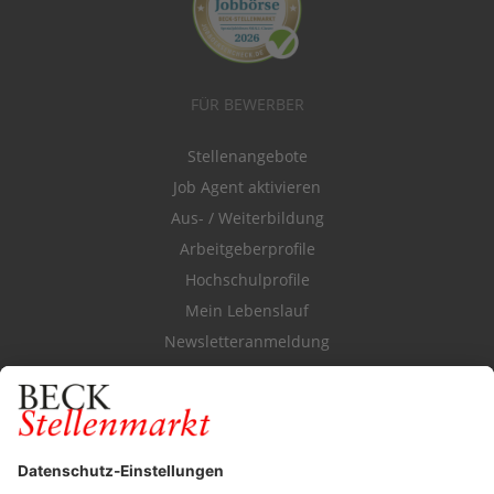
FÜR BEWERBER
Stellenangebote
Job Agent aktivieren
Aus- / Weiterbildung
Arbeitgeberprofile
Hochschulprofile
Mein Lebenslauf
Newsletteranmeldung
Durchsuchen Sie den Stellenkatalog
FÜR ARBEITGEBER
Stellenmarktpreise