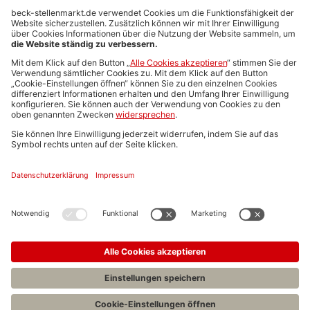
Anzeigen-AGB
Media-Daten
Newsletteranmeldung
Produktübersicht
ALLGEMEIN
FAQs
Impressum
Datenschutz
Nutzungsbedingungen
Stellenangebote C.H.BECK
C.H.BECK Literatur-Sachbuch-Wissenschaft