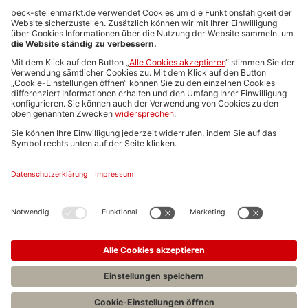
Anzeigen-AGB
Media-Daten
Newsletteranmeldung
Produktübersicht
ALLGEMEIN
FAQs
Impressum
Datenschutz
Nutzungsbedingungen
Stellenangebote C.H.BECK
C.H.BECK Literatur-Sachbuch-Wissenschaft