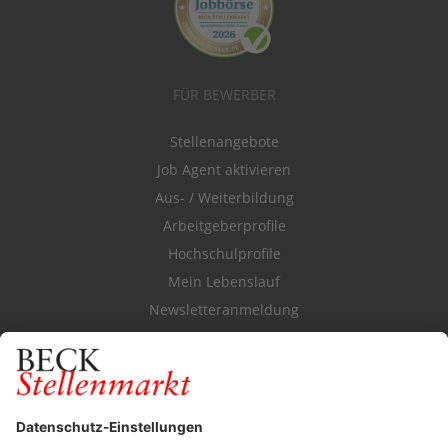
FÜR BEWERBER
Stellenangebote
Job Agent aktivieren
Aus- / Weiterbildung
Arbeitgeberprofile
Hochschulprofile
Mein Lebenslauf
Newsletteranmeldung
Durchsuchen Sie den Stellenkatalog
FÜR ARBEITGEBER
Stellenmarktpreise