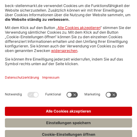
Anzeigen-AGB
Media-Daten
Newsletteranmeldung
Produktübersicht
ALLGEMEIN
FAQs
Impressum
Datenschutz
Nutzungsbedingungen
Stellenangebote C.H.BECK
C.H.BECK Literatur-Sachbuch-Wissenschaft