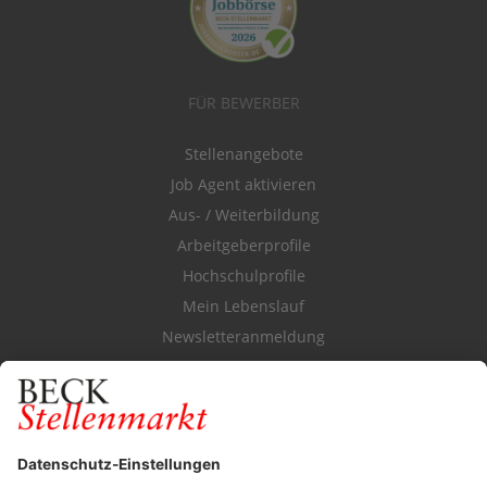
FÜR BEWERBER
Stellenangebote
Job Agent aktivieren
Aus- / Weiterbildung
Arbeitgeberprofile
Hochschulprofile
Mein Lebenslauf
Newsletteranmeldung
Durchsuchen Sie den Stellenkatalog
FÜR ARBEITGEBER
Stellenmarktpreise