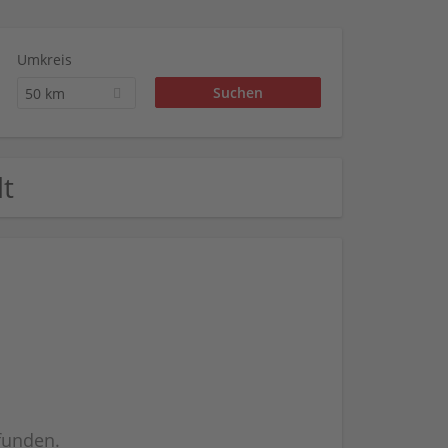
Umkreis
50 km
lt
efunden.