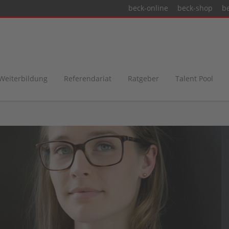
beck-online
beck-shop
b
 Weiterbildung
Referendariat
Ratgeber
Talent Pool