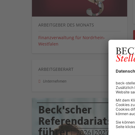
ARBEITGEBER DES MONATS
Finanzverwaltung für Nordrhein-
Westfalen
ARBEITGEBERART
Unternehmen