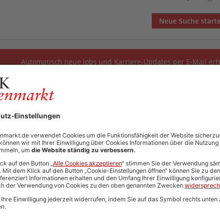
Neue Suche start
Automatisch neue Jobs und Karriere-Updates per E-Mail erh