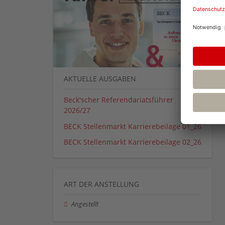
AKTUELLE AUSGABEN
Beck'scher Referendariatsführer
2026/27
BECK Stellenmarkt Karrierebeilage 01_26
BECK Stellenmarkt Karrierebeilage 02_26
ART DER ANSTELLUNG
Angestellt