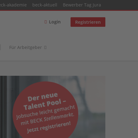
eck-akademie
beck-aktuell
Bewerber Tag Jura
Login
Registrieren
Für Arbeitgeber