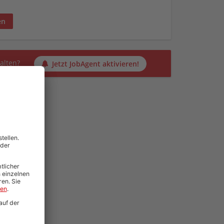
en
alten?
Jetzt JobAgent aktivieren!