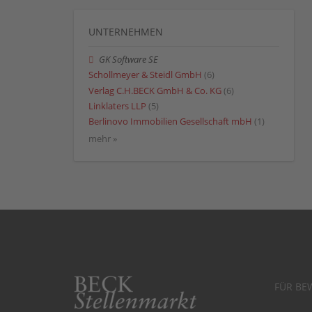
UNTERNEHMEN
GK Software SE
Schollmeyer & Steidl GmbH
(6)
Verlag C.H.BECK GmbH & Co. KG
(6)
Linklaters LLP
(5)
Berlinovo Immobilien Gesellschaft mbH
(1)
mehr »
FÜR BE