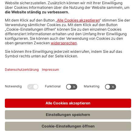
Media-Daten
Newsletteranmeldung
Produktübersicht
ALLGEMEIN
FAQs
Impressum
Datenschutz
Nutzungsbedingungen
Stellenangebote C.H.BECK
C.H.BECK Literatur-Sachbuch-Wissenschaft
Entwickelt durch
Jobiqo