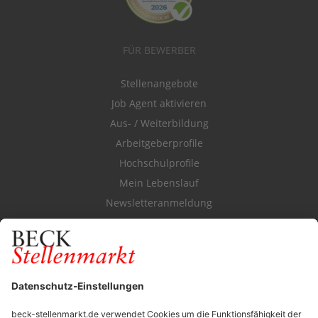
FÜR BEWERBER
Stellenangebote
Job Agent aktivieren
Aus- / Weiterbildung
Arbeitgeberprofile
Hochschulprofile
Mein Lebenslauf
Newsletteranmeldung
Durchsuchen Sie den Stellenkatalog
FÜR ARBEITGEBER
Stellenmarktpreise
Anzeigen-AGB