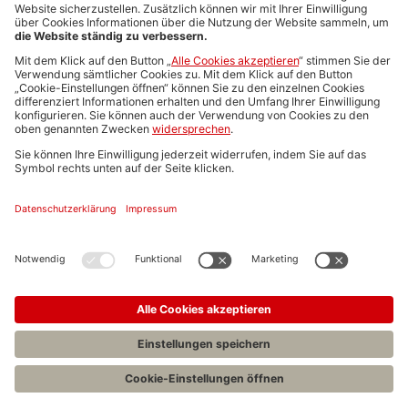
Media-Daten
Newsletteranmeldung
Produktübersicht
ALLGEMEIN
FAQs
Impressum
Datenschutz
Nutzungsbedingungen
Stellenangebote C.H.BECK
C.H.BECK Literatur-Sachbuch-Wissenschaft
Entwickelt durch
Jobiqo