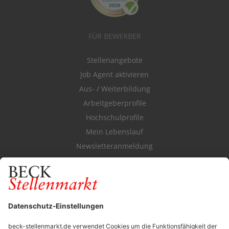
FÜR BEWERBER
Stellenangebote
Job Agent aktivieren
Aus- / Weiterbildung
Arbeitgeberprofile
Hochschulprofile
Mein Lebenslauf
Newsletteranmeldung
Durchsuchen Sie den Stellenkatalog
FÜR ARBEITGEBER
Stellenmarktpreise
Anzeigen-AGB