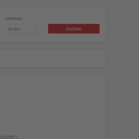
Umkreis
50 km
efunden.