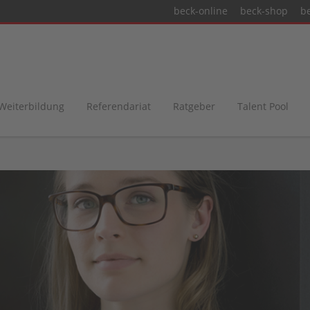
beck-online
beck-shop
b
 Weiterbildung
Referendariat
Ratgeber
Talent Pool