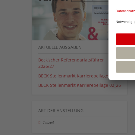
AKTUELLE AUSGABEN
Beck'scher Referendariatsführer
2026/27
BECK Stellenmarkt Karrierebeilage 01_26
BECK Stellenmarkt Karrierebeilage 02_26
ART DER ANSTELLUNG
Teilzeit