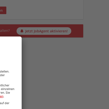
en
alten?
Jetzt JobAgent aktivieren!