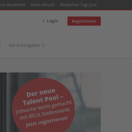
eck-akademie
beck-aktuell
Bewerber Tag Jura
Login
Registrieren
Für Arbeitgeber