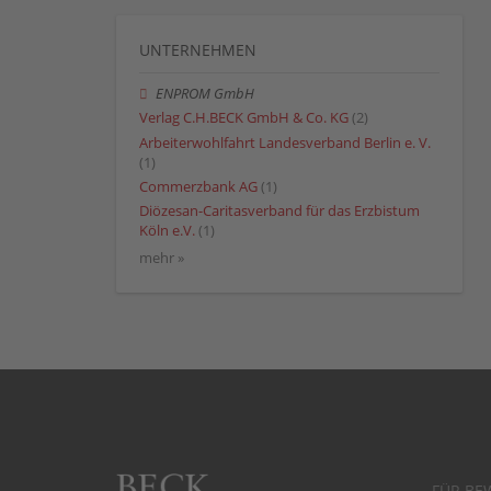
UNTERNEHMEN
ENPROM GmbH
Verlag C.H.BECK GmbH & Co. KG
(2)
Arbeiterwohlfahrt Landesverband Berlin e. V.
(1)
Commerzbank AG
(1)
Diözesan-Caritasverband für das Erzbistum
Köln e.V.
(1)
mehr »
FÜR BE