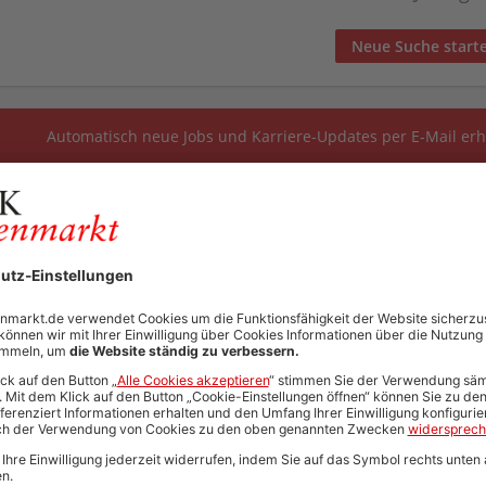
Neue Suche start
Automatisch neue Jobs und Karriere-Updates per E-Mail erh