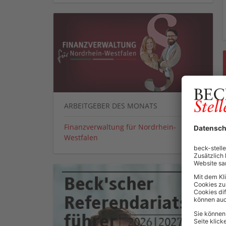
ARBEITGEBER DES MONATS
Finanzverwaltung für Nordrhein-
Westfalen