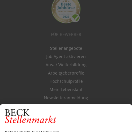
FÜR BEWERBER
Stellenangebote
Job Agent aktivieren
Aus- / Weiterbildung
Arbeitgeberprofile
Hochschulprofile
Mein Lebenslauf
Newsletteranmeldung
Durchsuchen Sie den Stellenkatalog
FÜR ARBEITGEBER