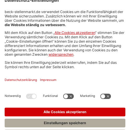
Stellenmarktpreise
Anzeigen-AGB
Media-Daten
Newsletteranmeldung
Produktübersicht
ALLGEMEIN
FAQs
Impressum
Datenschutz
Nutzungsbedingungen
Stellenangebote C.H.BECK
C.H.BECK Literatur-Sachbuch-Wissenschaft