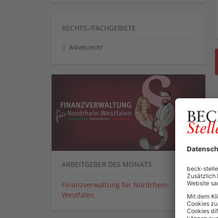
RECHTS-/FACHGEBIETE
Arbeitsrecht
ARBEITGEBER DES MONATS
Finanzverwaltung für Nordrhein-
Westfalen