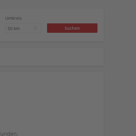
Umkreis
50 km
efunden.