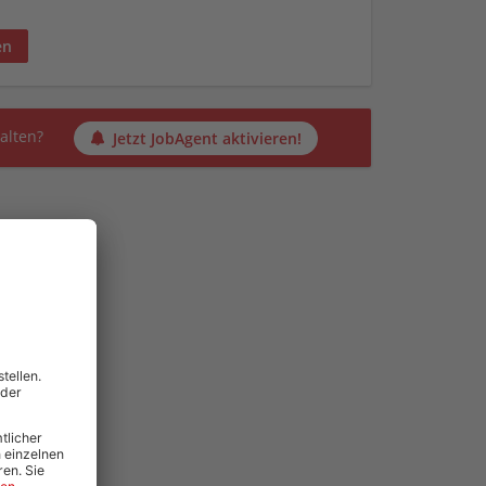
en
alten?
Jetzt JobAgent aktivieren!