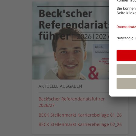
AKTUELLE AUSGABEN
Beck'scher Referendariatsführer
2026/27
BECK Stellenmarkt Karrierebeilage 01_26
BECK Stellenmarkt Karrierebeilage 02_26