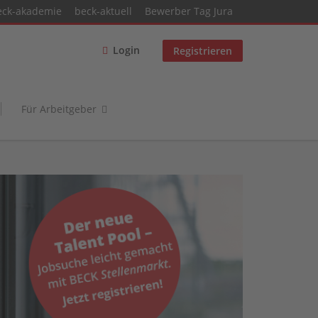
eck-akademie
beck-aktuell
Bewerber Tag Jura
Login
Registrieren
Für Arbeitgeber