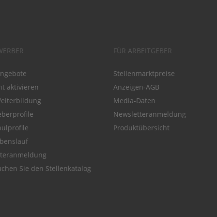
WERBER
FÜR ARBEITGEBER
angebote
Stellenmarktpreise
t aktivieren
Anzeigen-AGB
Weiterbildung
Media-Daten
eberprofile
Newsletteranmeldung
ulprofile
Produktübersicht
benslauf
tteranmeldung
chen Sie den Stellenkatalog