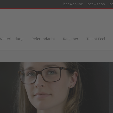
beck-online
beck-shop
b
 Weiterbildung
Referendariat
Ratgeber
Talent Pool