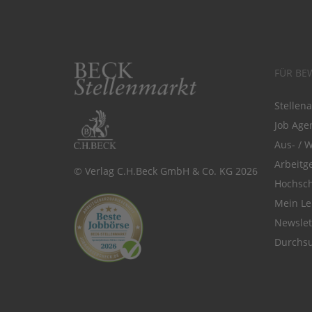
FÜR BE
Stellen
Job Agen
Aus- / 
Arbeitg
© Verlag C.H.Beck GmbH & Co. KG 2026
Hochsch
Mein Le
Newsle
Durchsu