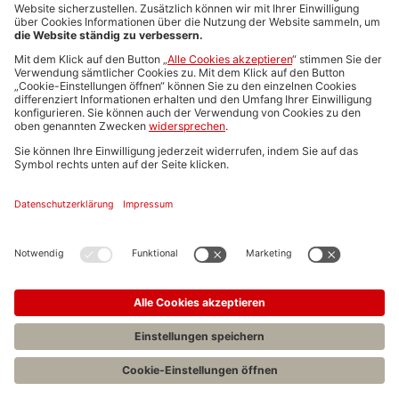
Media-Daten
Newsletteranmeldung
Produktübersicht
ALLGEMEIN
FAQs
Impressum
Datenschutz
Nutzungsbedingungen
Stellenangebote C.H.BECK
C.H.BECK Literatur-Sachbuch-Wissenschaft
Entwickelt durch
Jobiqo