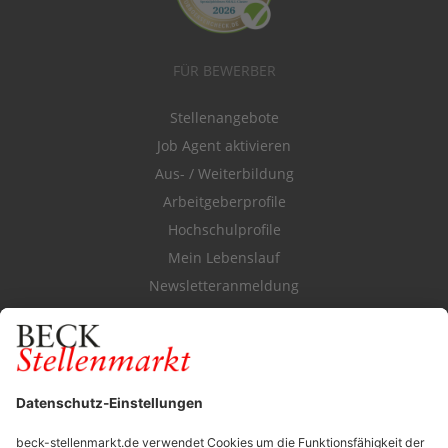
FÜR BEWERBER
Stellenangebote
Job Agent aktivieren
Aus- / Weiterbildung
Arbeitgeberprofile
Hochschulprofile
Mein Lebenslauf
Newsletteranmeldung
Durchsuchen Sie den Stellenkatalog
FÜR ARBEITGEBER
Stellenmarktpreise
Anzeigen-AGB