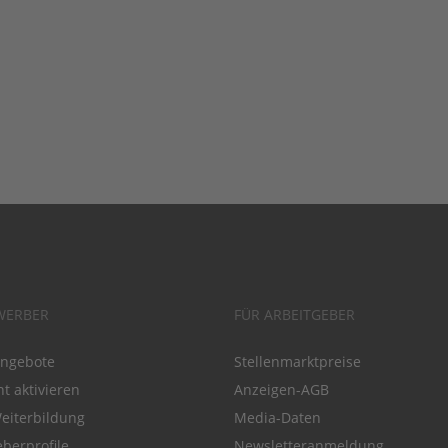
WERBER
FÜR ARBEITGEBER
angebote
Stellenmarktpreise
t aktivieren
Anzeigen-AGB
Weiterbildung
Media-Daten
eberprofile
Newsletteranmeldung