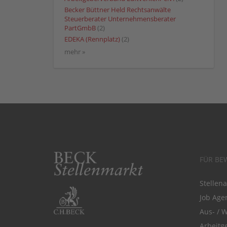
Becker Büttner Held Rechtsanwälte
Steuerberater Unternehmensberater
PartGmbB
(2)
EDEKA (Rennplatz)
(2)
mehr »
FÜR BE
Stellen
Job Agen
Aus- / 
Arbeitg