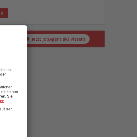
en
alten?
Jetzt JobAgent aktivieren!