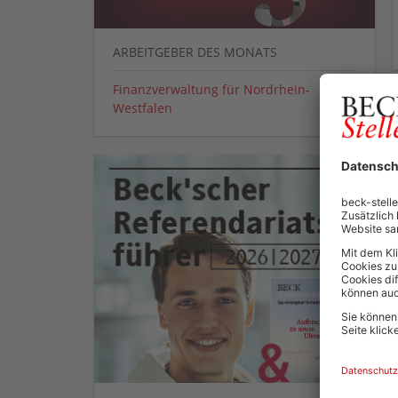
ARBEITGEBER DES MONATS
Finanzverwaltung für Nordrhein-
Westfalen