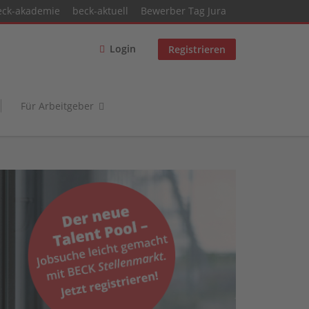
eck-akademie
beck-aktuell
Bewerber Tag Jura
Login
Registrieren
Für Arbeitgeber