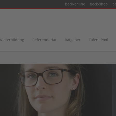
beck-online
beck-shop
b
 Weiterbildung
Referendariat
Ratgeber
Talent Pool