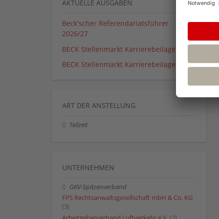
AKTUELLE AUSGABEN
Beck'scher Referendariatsführer
2026/27
BECK Stellenmarkt Karrierebeilage 01_26
BECK Stellenmarkt Karrierebeilage 02_26
ART DER ANSTELLUNG
Teilzeit
UNTERNEHMEN
GKV-Spitzenverband
FPS Rechtsanwaltsgesellschaft mbH & Co. KG
(3)
Arbeitgeberverband Luftverkehr e.V.
(2)