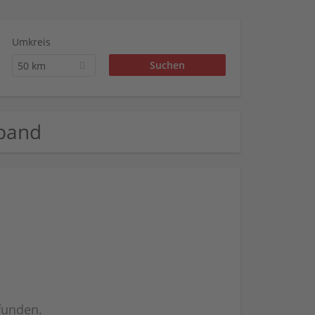
Umkreis
50 km
rband
efunden.