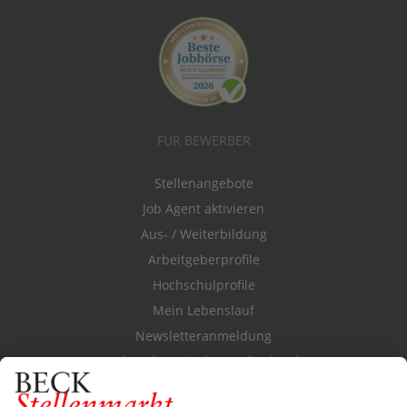
FÜR BEWERBER
Stellenangebote
Job Agent aktivieren
Aus- / Weiterbildung
Arbeitgeberprofile
Hochschulprofile
Mein Lebenslauf
Newsletteranmeldung
Durchsuchen Sie den Stellenkatalog
FÜR ARBEITGEBER