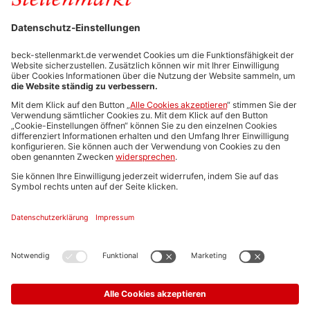
Stellenmarktpreise
Anzeigen-AGB
Media-Daten
Newsletteranmeldung
Produktübersicht
ALLGEMEIN
FAQs
Impressum
Datenschutz
Nutzungsbedingungen
Stellenangebote C.H.BECK
C.H.BECK Literatur-Sachbuch-Wissenschaft