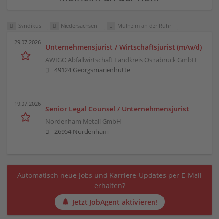
Syndikus
Niedersachsen
Mülheim an der Ruhr
29.07.2026
Unternehmensjurist / Wirtschaftsjurist (m/w/d)
AWIGO Abfallwirtschaft Landkreis Osnabrück GmbH
49124 Georgsmarienhütte
19.07.2026
Senior Legal Counsel / Unternehmensjurist
Nordenham Metall GmbH
26954 Nordenham
Automatisch neue Jobs und Karriere-Updates per E-Mail
erhalten?
Jetzt JobAgent aktivieren!