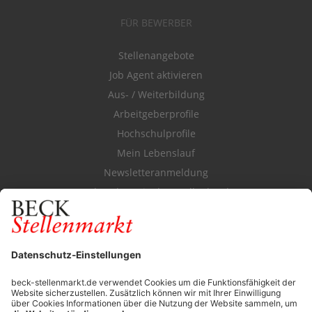
FÜR BEWERBER
Stellenangebote
Job Agent aktivieren
Aus- / Weiterbildung
Arbeitgeberprofile
Hochschulprofile
Mein Lebenslauf
Newsletteranmeldung
Durchsuchen Sie den Stellenkatalog
FÜR ARBEITGEBER
Stellenmarktpreise
Anzeigen-AGB
Media-Daten