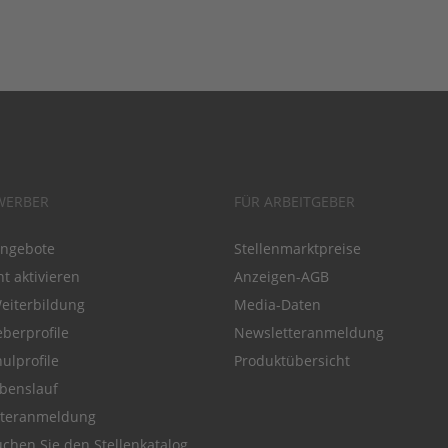
WERBER
FÜR ARBEITGEBER
angebote
Stellenmarktpreise
t aktivieren
Anzeigen-AGB
Weiterbildung
Media-Daten
eberprofile
Newsletteranmeldung
ulprofile
Produktübersicht
benslauf
tteranmeldung
chen Sie den Stellenkatalog