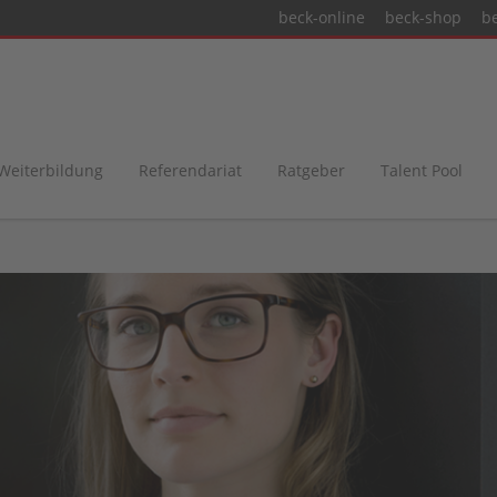
beck-online
beck-shop
b
 Weiterbildung
Referendariat
Ratgeber
Talent Pool