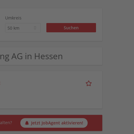
Umkreis
50 km
ung AG in Hessen
t
alten?
Jetzt JobAgent aktivieren!