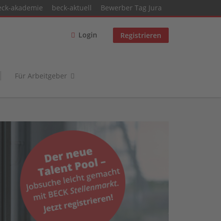
eck-akademie
beck-aktuell
Bewerber Tag Jura
Login
Registrieren
Für Arbeitgeber