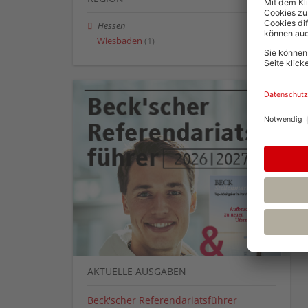
Hessen
Wiesbaden
(1)
AKTUELLE AUSGABEN
Beck'scher Referendariatsführer