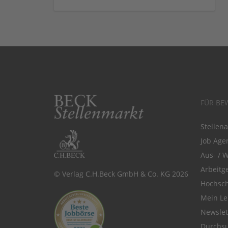
FÜR BE
Stellen
Job Agen
Aus- / 
Arbeitg
© Verlag C.H.Beck GmbH & Co. KG 2026
Hochsch
Mein Le
Newsle
Durchsu