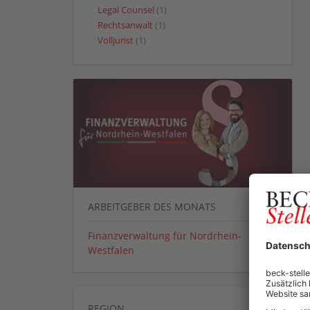
Legal Counsel
(1)
Rechtsanwalt
(1)
Volljurist
(1)
ARBEITGEBER DES MONATS
Finanzverwaltung für Nordrhein-
Westfalen
REGION