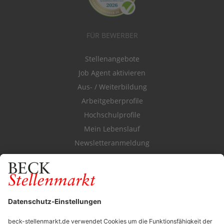
FÜR BEWERBER
Stellenangebote
Job Agent aktivieren
Aus- / Weiterbildung
Arbeitgeberprofile
Hochschulprofile
Mein Lebenslauf
Newsletteranmeldung
Durchsuchen Sie den Stellenkatalog
FÜR ARBEITGEBER
Stellenmarktpreise
Anzeigen-AGB