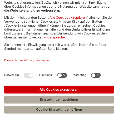
Media-Daten
Newsletteranmeldung
Produktübersicht
ALLGEMEIN
FAQs
Impressum
Datenschutz
Nutzungsbedingungen
Stellenangebote C.H.BECK
C.H.BECK Literatur-Sachbuch-Wissenschaft
Entwickelt durch
Jobiqo