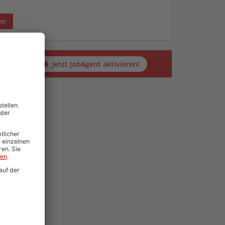
en
alten?
Jetzt JobAgent aktivieren!