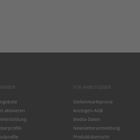
WERBER
FÜR ARBEITGEBER
angebote
Stellenmarktpreise
t aktivieren
Anzeigen-AGB
Weiterbildung
Media-Daten
eberprofile
Newsletteranmeldung
ulprofile
Produktübersicht