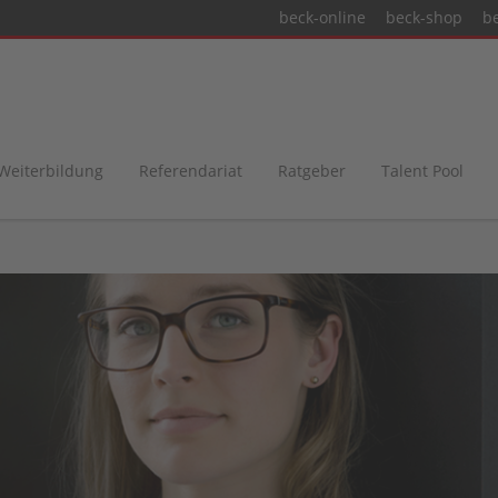
beck-online
beck-shop
b
 Weiterbildung
Referendariat
Ratgeber
Talent Pool