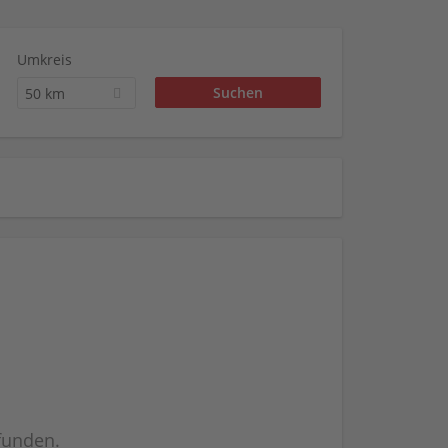
Umkreis
50 km
efunden.