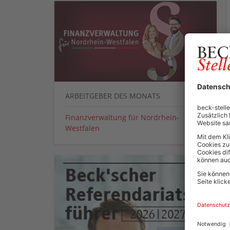
ARBEITGEBER DES MONATS
Finanzverwaltung für Nordrhein-
Westfalen