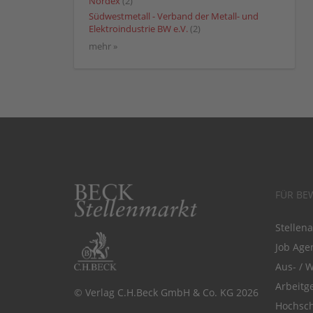
Nordex
(2)
Südwestmetall - Verband der Metall- und
Elektroindustrie BW e.V.
(2)
mehr »
FÜR BE
Stellen
Job Agen
Aus- / 
Arbeitg
© Verlag C.H.Beck GmbH & Co. KG 2026
Hochsch