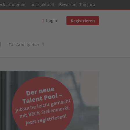
eck-akademie
beck-aktuell
Bewerber Tag Jura
Login
Registrieren
Für Arbeitgeber