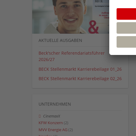
AKTUELLE AUSGABEN
Beck'scher Referendariatsführer
2026/27
BECK Stellenmarkt Karrierebeilage 01_26
BECK Stellenmarkt Karrierebeilage 02_26
UNTERNEHMEN
CinemaxX
KFW Konzern
(2)
MVV Energie AG
(2)