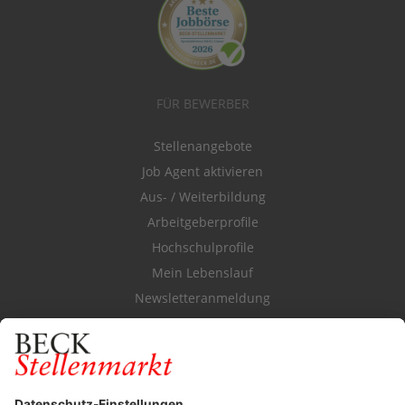
FÜR BEWERBER
Stellenangebote
Job Agent aktivieren
Aus- / Weiterbildung
Arbeitgeberprofile
Hochschulprofile
Mein Lebenslauf
Newsletteranmeldung
Durchsuchen Sie den Stellenkatalog
FÜR ARBEITGEBER