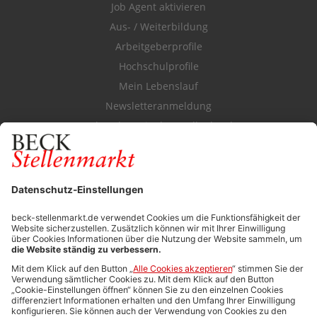
Job Agent aktivieren
Aus- / Weiterbildung
Arbeitgeberprofile
Hochschulprofile
Mein Lebenslauf
Newsletteranmeldung
Durchsuchen Sie den Stellenkatalog
FÜR ARBEITGEBER
Stellenmarktpreise
Anzeigen-AGB
Media-Daten
Newsletteranmeldung
Produktübersicht
ALLGEMEIN