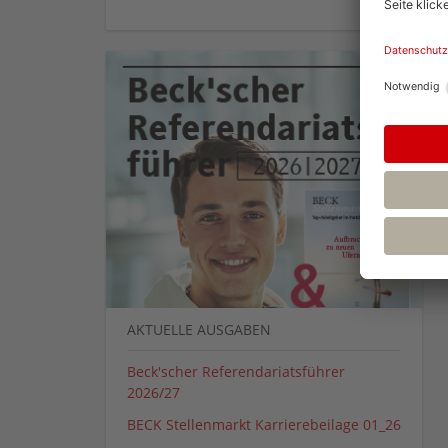
AKTUELLE AUSGABEN
Beck'scher Referendariatsführer
2026/27
BECK Stellenmarkt Karrierebeilage 01_26