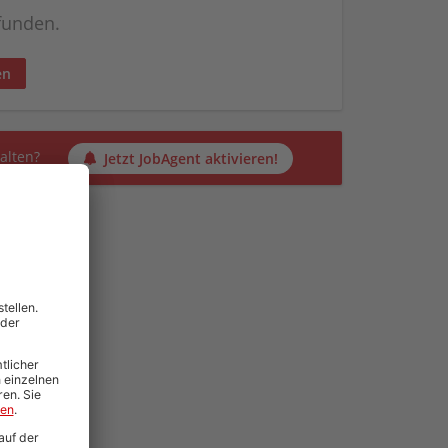
efunden.
en
alten?
Jetzt JobAgent aktivieren!