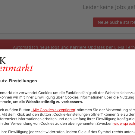
Leider keine Jobs g
Neue Suche start
Automatisch neue Jobs und Karriere-Updates per E-Mail erh