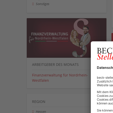
Sonstiges
ARBEITGEBER DES MONATS
Finanzverwaltung für Nordrhein-
Westfalen
REGION
Hessen