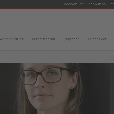
beck-online
beck-shop
b
 Weiterbildung
Referendariat
Ratgeber
Talent Pool