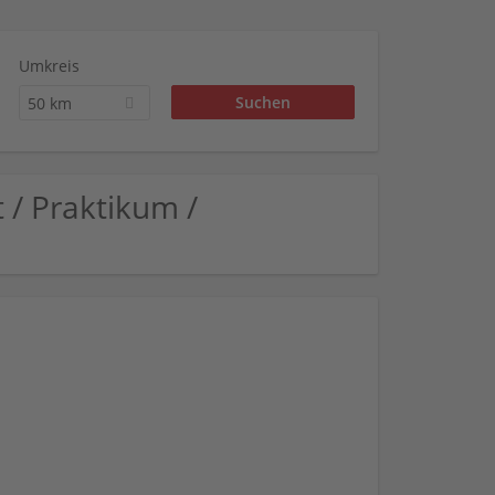
Umkreis
50 km
t / Praktikum /