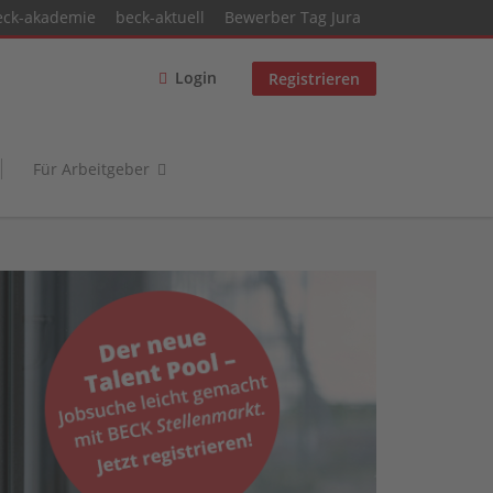
eck-akademie
beck-aktuell
Bewerber Tag Jura
Login
Registrieren
Für Arbeitgeber