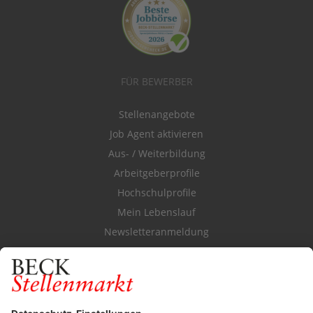
FÜR BEWERBER
Stellenangebote
Job Agent aktivieren
Aus- / Weiterbildung
Arbeitgeberprofile
Hochschulprofile
Mein Lebenslauf
Newsletteranmeldung
Durchsuchen Sie den Stellenkatalog
FÜR ARBEITGEBER