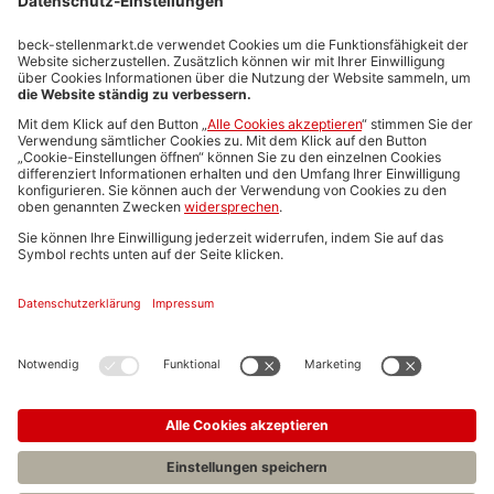
Stellenmarktpreise
Anzeigen-AGB
Media-Daten
Newsletteranmeldung
Produktübersicht
ALLGEMEIN
FAQs
Impressum
Datenschutz
Nutzungsbedingungen
Stellenangebote C.H.BECK
C.H.BECK Literatur-Sachbuch-Wissenschaft