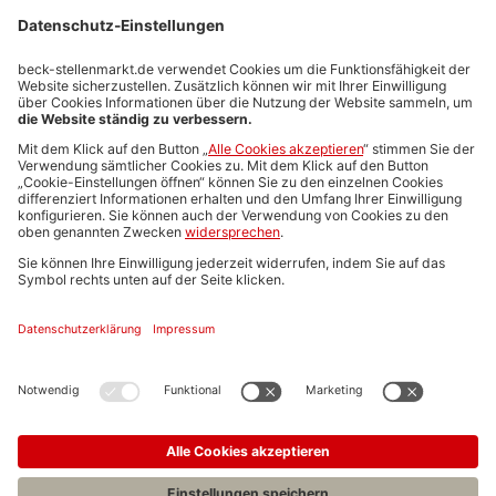
Stellenmarktpreise
Anzeigen-AGB
Media-Daten
Newsletteranmeldung
Produktübersicht
ALLGEMEIN
FAQs
Impressum
Datenschutz
Nutzungsbedingungen
Stellenangebote C.H.BECK
C.H.BECK Literatur-Sachbuch-Wissenschaft