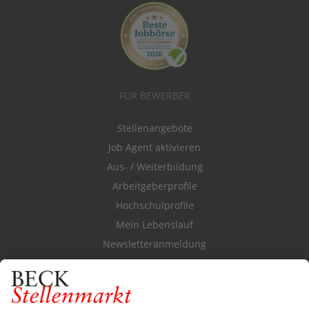
FÜR BEWERBER
Stellenangebote
Job Agent aktivieren
Aus- / Weiterbildung
Arbeitgeberprofile
Hochschulprofile
Mein Lebenslauf
Newsletteranmeldung
Durchsuchen Sie den Stellenkatalog
FÜR ARBEITGEBER