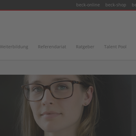
beck-online
beck-shop
b
 Weiterbildung
Referendariat
Ratgeber
Talent Pool