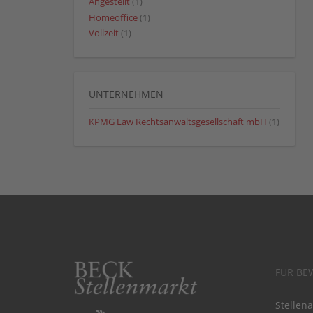
Angestellt
(1)
Homeoffice
(1)
Vollzeit
(1)
UNTERNEHMEN
KPMG Law Rechtsanwaltsgesellschaft mbH
(1)
FÜR BE
Stellen