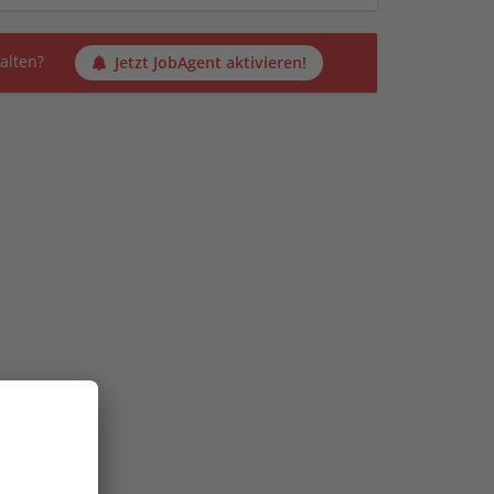
alten?
Jetzt JobAgent aktivieren!