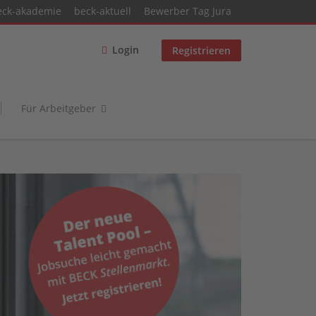
eck-akademie
beck-aktuell
Bewerber Tag Jura
Login
Registrieren
Für Arbeitgeber