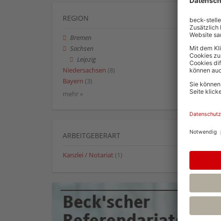
REGION
Bremen
Sachsen
Leipzig
Niedersachsen
(8)
Bayern
(3)
mehr »
ARBEITGEBERART
Kanzlei / Notariat
(1)