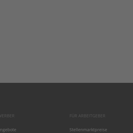
WERBER
FÜR ARBEITGEBER
angebote
Stellenmarktpreise