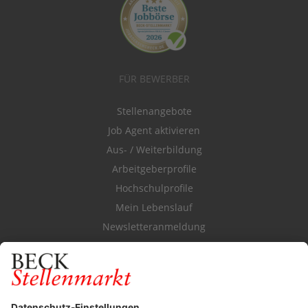
FÜR BEWERBER
Stellenangebote
Job Agent aktivieren
Aus- / Weiterbildung
Arbeitgeberprofile
Hochschulprofile
Mein Lebenslauf
Newsletteranmeldung
Durchsuchen Sie den Stellenkatalog
FÜR ARBEITGEBER