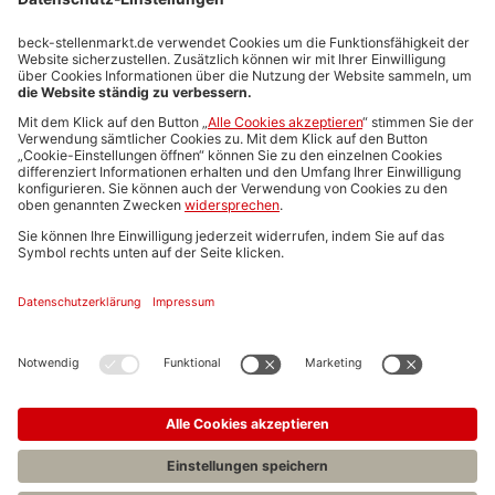
Stellenmarktpreise
Anzeigen-AGB
Media-Daten
Newsletteranmeldung
Produktübersicht
ALLGEMEIN
FAQs
Impressum
Datenschutz
Nutzungsbedingungen
Stellenangebote C.H.BECK
C.H.BECK Literatur-Sachbuch-Wissenschaft