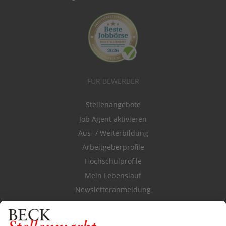
FÜR BEWERBER
Stellenangebote
Job Agent aktivieren
Aus- / Weiterbildung
Arbeitgeberprofile
Hochschulprofile
Mein Lebenslauf
Newsletteranmeldung
Durchsuchen Sie den Stellenkatalog