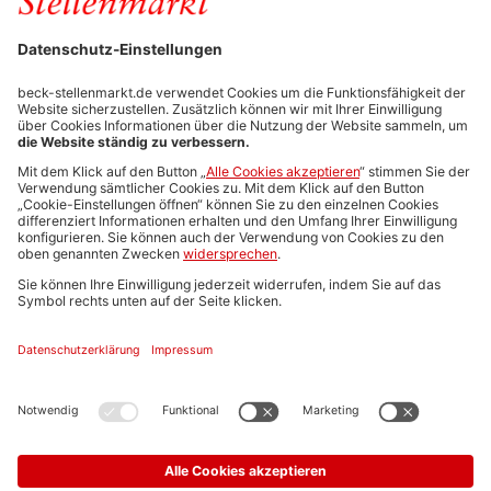
FÜR ARBEITGEBER
Stellenmarktpreise
Anzeigen-AGB
Media-Daten
Newsletteranmeldung
Produktübersicht
ALLGEMEIN
FAQs
Impressum
Datenschutz
Nutzungsbedingungen
Stellenangebote C.H.BECK
C.H.BECK Literatur-Sachbuch-Wissenschaft