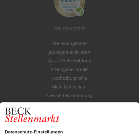
FÜR BEWERBER
Stellenangebote
Job Agent aktivieren
Aus- / Weiterbildung
Arbeitgeberprofile
Hochschulprofile
Mein Lebenslauf
Newsletteranmeldung
Durchsuchen Sie den Stellenkatalog
FÜR ARBEITGEBER
Stellenmarktpreise