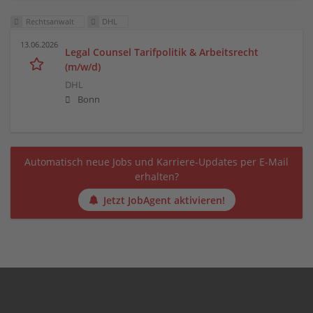
Rechtsanwalt
DHL
13.06.2026
Legal Counsel Tarifpolitik & Arbeitsrecht
(m/w/d)
DHL
Bonn
Automatisch neue Jobs und Karriere-Updates per E-Mail
erhalten?
Jetzt JobAgent aktivieren!