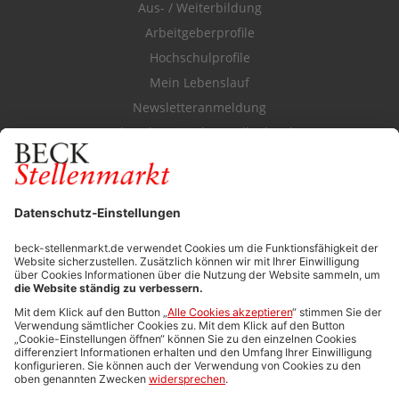
Aus- / Weiterbildung
Arbeitgeberprofile
Hochschulprofile
Mein Lebenslauf
Newsletteranmeldung
Durchsuchen Sie den Stellenkatalog
FÜR ARBEITGEBER
Stellenmarktpreise
Anzeigen-AGB
Media-Daten
Newsletteranmeldung
Produktübersicht
ALLGEMEIN