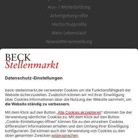
Aus- / Weiterbildung
Arbeitgeberprofile
Hochschulprofile
Mein Lebenslauf
Newsletteranmeldung
Durchsuchen Sie den Stellenkatalog
FÜR ARBEITGEBER
Stellenmarktpreise
Anzeigen-AGB
Media-Daten
Newsletteranmeldung
Produktübersicht
ALLGEMEIN