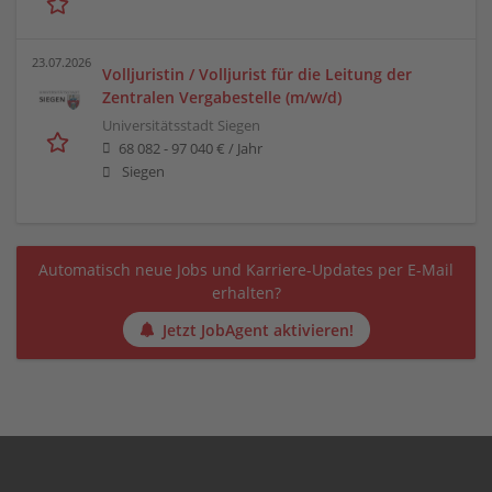
23.07.2026
Volljuristin / Volljurist für die Leitung der
Zentralen Vergabestelle (m/w/d)
Universitätsstadt Siegen
68 082 - 97 040 € / Jahr
Siegen
Automatisch neue Jobs und Karriere-Updates per E-Mail
erhalten?
Jetzt JobAgent aktivieren!