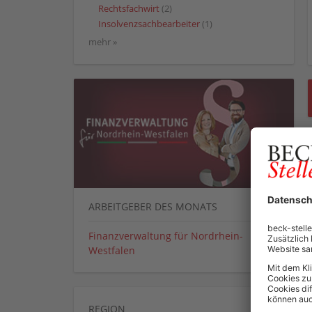
Rechtsfachwirt
(2)
Insolvenzsachbearbeiter
(1)
mehr »
ARBEITGEBER DES MONATS
Finanzverwaltung für Nordrhein-
Westfalen
REGION