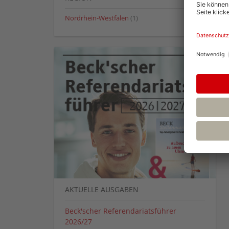
Nordrhein-Westfalen
(1)
AKTUELLE AUSGABEN
Beck'scher Referendariatsführer
2026/27