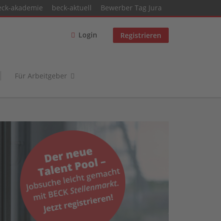
eck-akademie
beck-aktuell
Bewerber Tag Jura
Login
Registrieren
Für Arbeitgeber