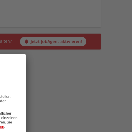
alten?
Jetzt JobAgent aktivieren!