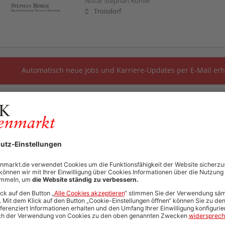
Notar Stephan Römer
Troisdorf
Automatisch neue Jobs und Karriere-Updates per E-Mail erh