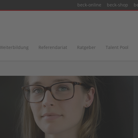
beck-online
beck-shop
b
 Weiterbildung
Referendariat
Ratgeber
Talent Pool