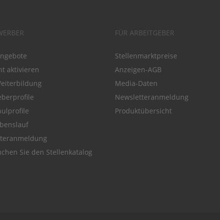
WERBER
FÜR ARBEITGEBER
angebote
Stellenmarktpreise
t aktivieren
Anzeigen-AGB
Weiterbildung
Media-Daten
eberprofile
Newsletteranmeldung
ulprofile
Produktübersicht
benslauf
tteranmeldung
chen Sie den Stellenkatalog