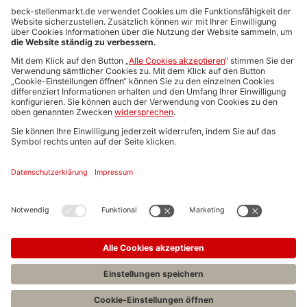
Anzeigen-AGB
Media-Daten
Newsletteranmeldung
Produktübersicht
ALLGEMEIN
FAQs
Impressum
Datenschutz
Nutzungsbedingungen
Stellenangebote C.H.BECK
C.H.BECK Literatur-Sachbuch-Wissenschaft