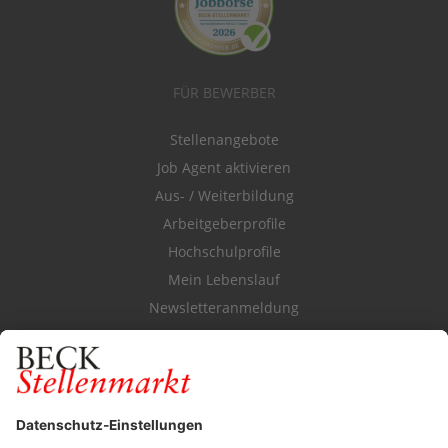
FÜR BEWERBER
Stellenangebote
Job Agent aktivieren
Aus- / Weiterbildung
Arbeitgeberprofile
Hochschulprofile
Mein Lebenslauf
Newsletteranmeldung
Durchsuchen Sie den Stellenkatalog
FÜR ARBEITGEBER
Stellenmarktpreise