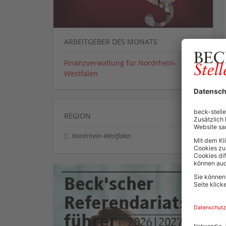
ARBEITGEBER DES MONATS
Finanzverwaltung für Nordrhein-
Westfalen
REGION
Nordrhein-Westfalen