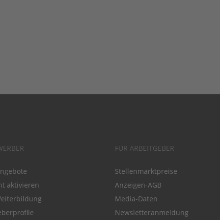
WERBER
FÜR ARBEITGEBER
angebote
Stellenmarktpreise
t aktivieren
Anzeigen-AGB
Weiterbildung
Media-Daten
eberprofile
Newsletteranmeldung