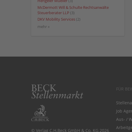
Hengeler Mueller
(3)
McDermott Will & Schulte Rechtsanwälte
Steuerberater LLP
(3)
DKV Mobility Services
(2)
mehr »
FÜR BE
Stellen
Job Agen
Aus- / 
Arbeitg
© Verlag C.H.Beck GmbH & Co. KG 2026