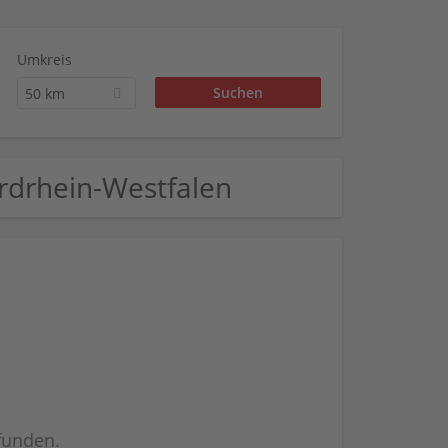
Umkreis
50 km
rdrhein-Westfalen
efunden.