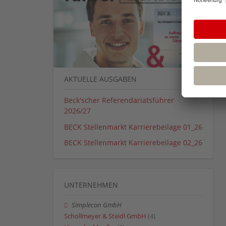
AKTUELLE AUSGABEN
Beck'scher Referendariatsführer
2026/27
BECK Stellenmarkt Karrierebeilage 01_26
BECK Stellenmarkt Karrierebeilage 02_26
UNTERNEHMEN
Simplecon GmbH
Schollmeyer & Steidl GmbH
(4)