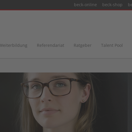
beck-online
beck-shop
b
 Weiterbildung
Referendariat
Ratgeber
Talent Pool