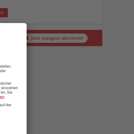
en
alten?
Jetzt JobAgent aktivieren!