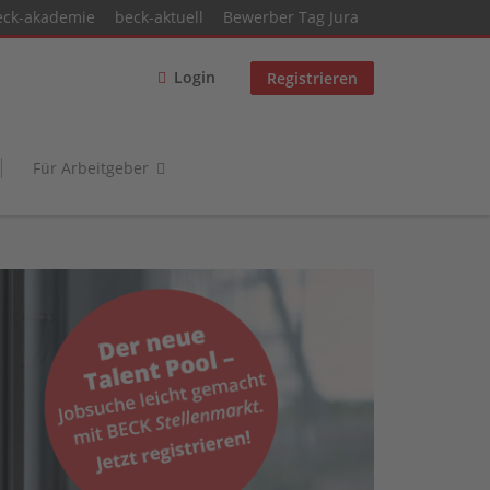
eck-akademie
beck-aktuell
Bewerber Tag Jura
Login
Registrieren
Für Arbeitgeber